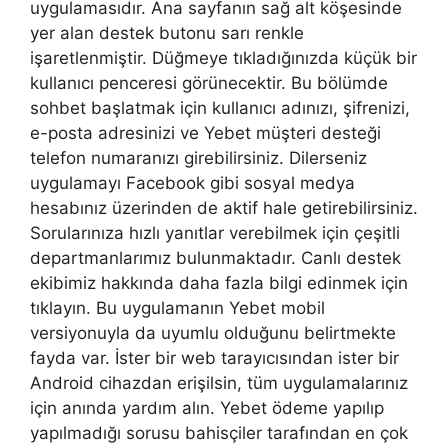
uygulamasıdır. Ana sayfanın sağ alt köşesinde
yer alan destek butonu sarı renkle
işaretlenmiştir. Düğmeye tıkladığınızda küçük bir
kullanıcı penceresi görünecektir. Bu bölümde
sohbet başlatmak için kullanıcı adınızı, şifrenizi,
e-posta adresinizi ve Yebet müşteri desteği
telefon numaranızı girebilirsiniz. Dilerseniz
uygulamayı Facebook gibi sosyal medya
hesabınız üzerinden de aktif hale getirebilirsiniz.
Sorularınıza hızlı yanıtlar verebilmek için çeşitli
departmanlarımız bulunmaktadır. Canlı destek
ekibimiz hakkında daha fazla bilgi edinmek için
tıklayın. Bu uygulamanın Yebet mobil
versiyonuyla da uyumlu olduğunu belirtmekte
fayda var. İster bir web tarayıcısından ister bir
Android cihazdan erişilsin, tüm uygulamalarınız
için anında yardım alın. Yebet ödeme yapılıp
yapılmadığı sorusu bahisçiler tarafından en çok