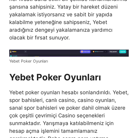
şansına sahipsiniz. Yatay bir hareket düzeni
yakalamak istiyorsanız ve sabit bir yapıda
kalabilme yeteneğine sahipseniz, Yebet
aradığınız dengeyi yakalamanıza yardımcı
olacak bir fırsat sunuyor.
Yebet Poker Oyunları
Yebet Poker Oyunları
Yebet poker oyunları hesabı sonlandırıldı. Yebet,
spor bahisleri, canlı casino, casino oyunları,
sanal spor bahisleri ve poker dahil olmak üzere
çok çeşitli çevrimiçi Casino seçenekleri
sunmaktadır. Yarışmaya katılabilmeniz için
hesap açma işlemini tamamlamanız