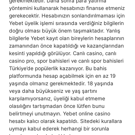
gerekmektedir. Daha sonra para yatırma
yöntemini kullanarak hesabınızı finanse etmeniz
gerekecektir. Hesabınızın sonlandırılmaması için
Yebet üyelik işlemi sırasında verdiğiniz bilgilerin
doğru olması büyük önem taşımaktadır. Yanlış
bilgilerle Yebet kayıt olan bireylerin hesaplarının
zamanından önce kapatıldığı ve kazançlarından
kesinti yapıldığı görülüyor. Canlı casino, canlı
casino pro, spor bahisleri ve canlı spor bahisleri
Türkiye’de popülerlik kazanıyor. Bu bahis
platformunda hesap açabilmek için en az 19
yaşında olmanız gerekmektedir. 18 yaşında
veya daha büyükseniz ve yaş şartını
karşılamıyorsanız, üyeliği kabul etmeme
olasılığını tartışmadan önce lütfen bunu
belirtmeyi unutmayın. Yebet online casino
hesabı kalıcı olarak kapatıldı. Sitedeki kurallara
uymayı kabul ederek herhangi bir sorunla