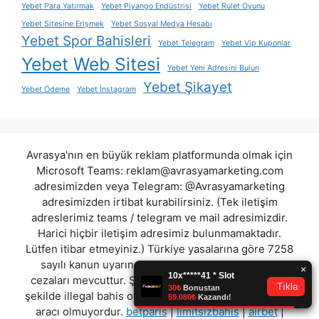
Yebet Para Yatırmak
Yebet Piyango Endüstrisi
Yebet Rulet Oyunu
Yebet Sitesine Erişmek
Yebet Sosyal Medya Hesabı
Yebet Spor Bahisleri
Yebet Telegram
Yebet Vip Kuponlar
Yebet Web Sitesi
Yebet Yeni Adresini Bulun
Yebet Şikayet
Yebet Ödeme
Yebet İnstagram
Avrasya'nın en büyük reklam platformunda olmak için
Microsoft Teams:
reklam@avrasyamarketing.com
adresimizden veya Telegram: @Avrasyamarketing
adresimizden irtibat kurabilirsiniz. (Tek iletişim
adreslerimiz teams / telegram ve mail adresimizdir.
Harici hiçbir iletişim adresimiz bulunmamaktadır.
Lütfen itibar etmeyiniz.) Türkiye yasalarına göre 7258
sayılı kanun uyarınca yasa dışı bahis oynamanın
cezaları mevcuttur. Şu an bulunduğunuz site hiç bir
şekilde illegal bahis oyunları oynatmıyor ve oynamaya
aracı olmuyordur.
betparis
|
limitsizbahis
|
airbet
|