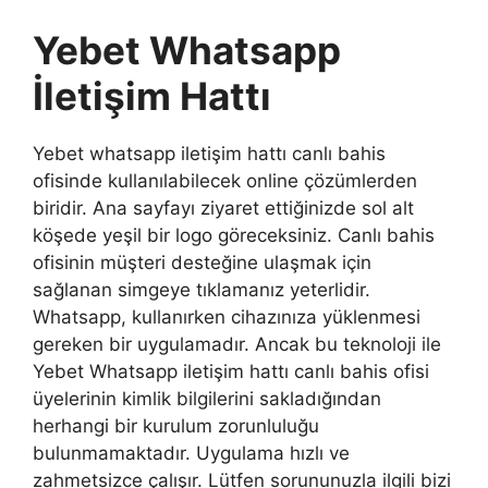
Yebet Whatsapp
İletişim Hattı
Yebet whatsapp iletişim hattı canlı bahis
ofisinde kullanılabilecek online çözümlerden
biridir. Ana sayfayı ziyaret ettiğinizde sol alt
köşede yeşil bir logo göreceksiniz. Canlı bahis
ofisinin müşteri desteğine ulaşmak için
sağlanan simgeye tıklamanız yeterlidir.
Whatsapp, kullanırken cihazınıza yüklenmesi
gereken bir uygulamadır. Ancak bu teknoloji ile
Yebet Whatsapp iletişim hattı canlı bahis ofisi
üyelerinin kimlik bilgilerini sakladığından
herhangi bir kurulum zorunluluğu
bulunmamaktadır. Uygulama hızlı ve
zahmetsizce çalışır. Lütfen sorununuzla ilgili bizi