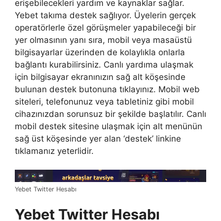
erişebilecekleri yardım ve kaynaklar sağlar.
Yebet takıma destek sağlıyor. Üyelerin gerçek
operatörlerle özel görüşmeler yapabileceği bir
yer olmasının yanı sıra, mobil veya masaüstü
bilgisayarlar üzerinden de kolaylıkla onlarla
bağlantı kurabilirsiniz. Canlı yardıma ulaşmak
için bilgisayar ekranınızın sağ alt köşesinde
bulunan destek butonuna tıklayınız. Mobil web
siteleri, telefonunuz veya tabletiniz gibi mobil
cihazınızdan sorunsuz bir şekilde başlatılır. Canlı
mobil destek sitesine ulaşmak için alt menünün
sağ üst köşesinde yer alan ‘destek’ linkine
tıklamanız yeterlidir.
Yebet Twitter Hesabı
Yebet Twitter Hesabı