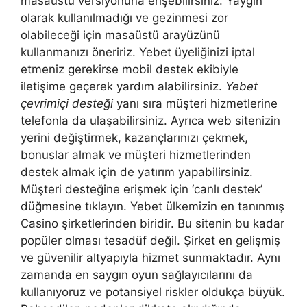
masaüstü versiyonuna erişebilirsiniz. Yaygın
olarak kullanılmadığı ve gezinmesi zor
olabileceği için masaüstü arayüzünü
kullanmanızı öneririz. Yebet üyeliğinizi iptal
etmeniz gerekirse mobil destek ekibiyle
iletişime geçerek yardım alabilirsiniz.
Yebet
çevrimiçi desteği
yanı sıra müşteri hizmetlerine
telefonla da ulaşabilirsiniz. Ayrıca web sitenizin
yerini değiştirmek, kazançlarınızı çekmek,
bonuslar almak ve müşteri hizmetlerinden
destek almak için de yatırım yapabilirsiniz.
Müşteri desteğine erişmek için ‘canlı destek’
düğmesine tıklayın. Yebet ülkemizin en tanınmış
Casino şirketlerinden biridir. Bu sitenin bu kadar
popüler olması tesadüf değil. Şirket en gelişmiş
ve güvenilir altyapıyla hizmet sunmaktadır. Aynı
zamanda en saygın oyun sağlayıcılarını da
kullanıyoruz ve potansiyel riskler oldukça büyük.