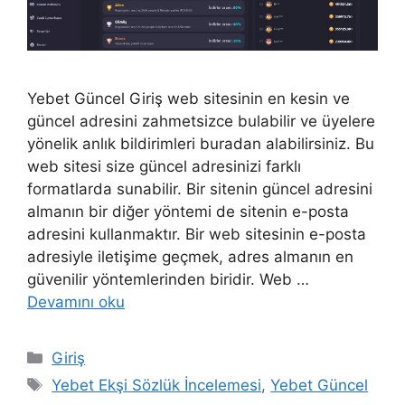
Yebet Güncel Giriş web sitesinin en kesin ve
güncel adresini zahmetsizce bulabilir ve üyelere
yönelik anlık bildirimleri buradan alabilirsiniz. Bu
web sitesi size güncel adresinizi farklı
formatlarda sunabilir. Bir sitenin güncel adresini
almanın bir diğer yöntemi de sitenin e-posta
adresini kullanmaktır. Bir web sitesinin e-posta
adresiyle iletişime geçmek, adres almanın en
güvenilir yöntemlerinden biridir. Web …
Devamını oku
Kategoriler
Giriş
Etiketler
Yebet Ekşi Sözlük İncelemesi
,
Yebet Güncel