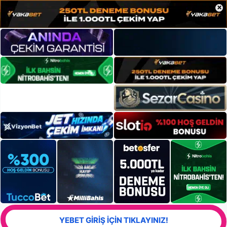
×
YEBET GİRİŞ İÇİN TIKLAYINIZ!