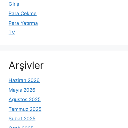
Giriş
Para Çekme
Para Yatırma
TV
Arşivler
Haziran 2026
Mayıs 2026
Ağustos 2025
Temmuz 2025
Şubat 2025