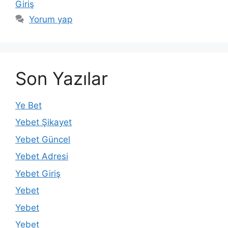
Giriş
Yorum yap
Son Yazılar
Ye Bet
Yebet Şikayet
Yebet Güncel
Yebet Adresi
Yebet Giriş
Yebet
Yebet
Yebet