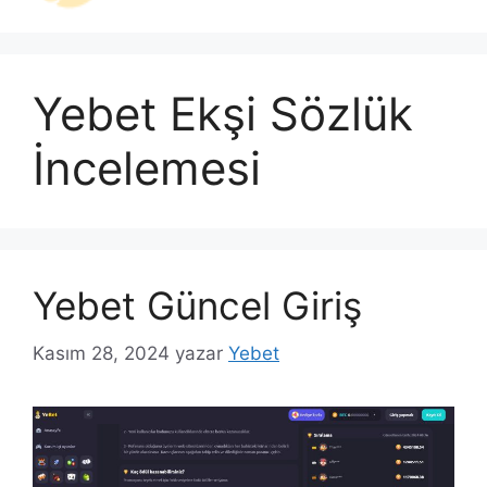
Yebet Ekşi Sözlük
İncelemesi
Yebet Güncel Giriş
Kasım 28, 2024
yazar
Yebet