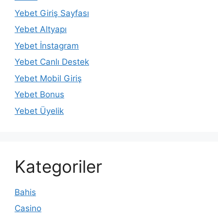
Yebet Giriş Sayfası
Yebet Altyapı
Yebet İnstagram
Yebet Canlı Destek
Yebet Mobil Giriş
Yebet Bonus
Yebet Üyelik
Kategoriler
Bahis
Casino